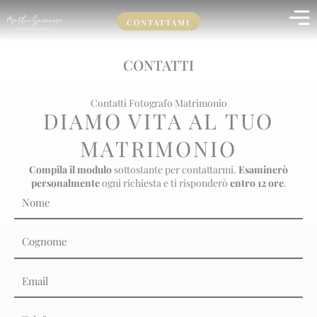
Vai
CONTATTAMI
al
contenuto
CONTATTI
Contatti Fotografo Matrimonio
DIAMO VITA AL TUO
MATRIMONIO
Compila il modulo
sottostante per contattarmi.
Esaminerò
personalmente
ogni richiesta e ti risponderò
entro 12 ore
.