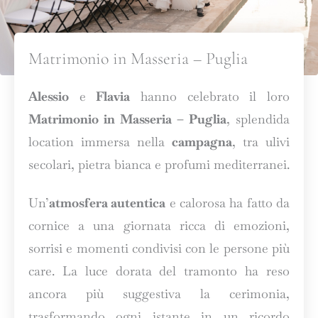
Matrimonio in Masseria – Puglia
Alessio
e
Flavia
hanno celebrato il loro
Matrimonio in Masseria – Puglia
, splendida
location immersa nella
campagna
, tra ulivi
secolari, pietra bianca e profumi mediterranei.
Un’
atmosfera autentica
e calorosa ha fatto da
cornice a una giornata ricca di emozioni,
sorrisi e momenti condivisi con le persone più
care. La luce dorata del tramonto ha reso
ancora più suggestiva la cerimonia,
trasformando ogni istante in un ricordo