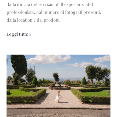
dalla durata del servizio, dall’esperienza del
professionista, dal numero di fotografi presenti,
dalla location e dai prodotti
Leggi tutto »
Location
matrimonio
nel
Lazio
poco
conosciute