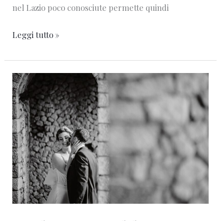
nel Lazio poco conosciute permette quindi
Leggi tutto »
Exclusive
Wedding
Venue
in
Rome:
La
Librata