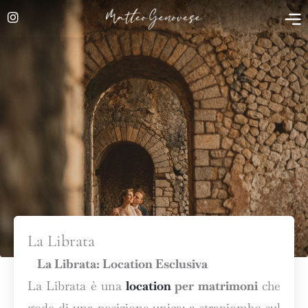
Vai
al
contenuto
La Librata
La Librata: Location Esclusiva
La Librata è una
location
per matrimoni
che
gode di una posizione unica: a strapiombo sul