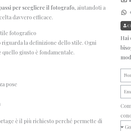
passi per scegliere il fotografo
, aiutandoti a
celta davvero efficace.
C
stile fotografico
Hai 
o
riguarda la definizione dello stile. Ogni
biso
e quello giusto è fondamentale.
mod
nza pose
a
Com
cono
ortage è il più richiesto perché permette di