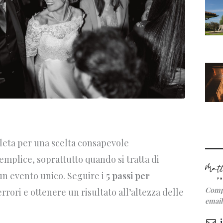
pleta per una scelta consapevole
semplice, soprattutto quando si tratta di
n evento unico. Seguire i
5 passi per
C
ompi
rrori e ottenere un risultato all’altezza delle
email 