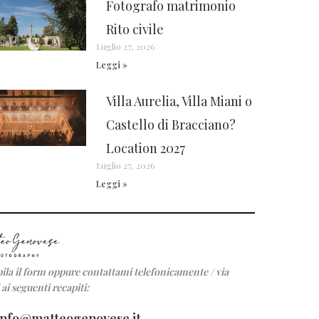
Fotografo matrimonio
Rito civile
Luglio 27, 2026
Leggi »
Villa Aurelia, Villa Miani o
Castello di Bracciano?
Location 2027
Luglio 27, 2026
Leggi »
la il form oppure contattami telefonicamente / via
ai seguenti recapiti:
info@matteogenovese.it