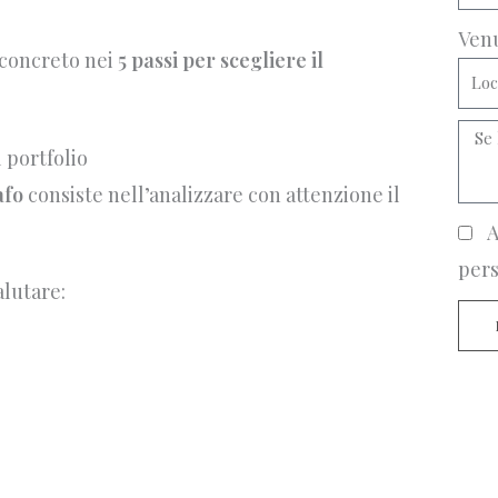
Ven
 concreto nei
5 passi per scegliere il
l portfolio
afo
consiste nell’analizzare con attenzione il
A
pers
alutare: