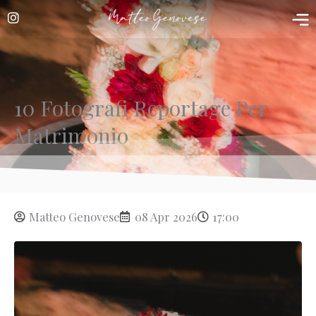
Vai
al
contenuto
10 Fotografi Reportage Per
Matrimonio
Matteo Genovese
08 Apr 2026
17:00