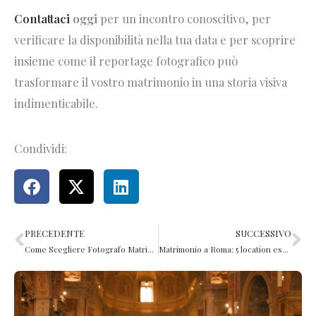
Contattaci
oggi
per un incontro conoscitivo, per
verificare la disponibilità nella tua data e per scoprire
insieme come il reportage fotografico può
trasformare il vostro matrimonio in una storia visiva
indimenticabile.
Condividi:
PRECEDENTE
SUCCESSIVO
Precedente
Su
Come Scegliere Fotografo Matrimonio
Matrimonio a Roma: 5 location esclusive