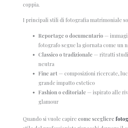
coppia.
I principali stili di fotografia matrimoniale s
Reportage o documentario
— immagini
fotografo segue la giornata come un na
Classico o tradizionale
— ritratti stud
neutra
Fine art
— composizioni ricercate, luc
grande impatto estetico
Fashion o editoriale
— ispirato alle ri
glamour
Quando si vuole capire
come scegliere
foto