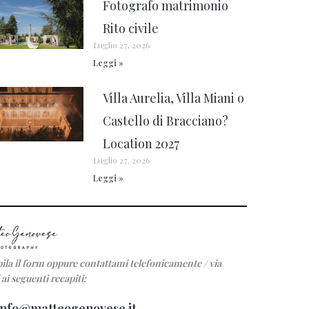
Fotografo matrimonio
Rito civile
Luglio 27, 2026
Leggi »
Villa Aurelia, Villa Miani o
Castello di Bracciano?
Location 2027
Luglio 27, 2026
Leggi »
la il form oppure contattami telefonicamente / via
ai seguenti recapiti:
info@matteogenovese.it