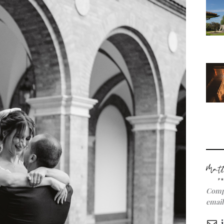
C
ompi
email 