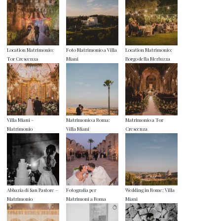
Location Matrimonio:
Foto Matrimonio a Villa
Location Matrimonio:
Tor Crescenza
Miani
Borgo della Merluzza
Villa Miani –
Matrimonio a Roma:
Matrimonio a Tor
Matrimonio
Villa Miani
Crescenza
Abbazia di San Pastore –
Fotografia per
Wedding in Rome: Villa
Matrimonio
Matrimoni a Roma
Miani