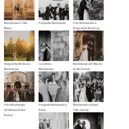
Matrimonio a Villa
Fotografia Matrimoni
Foto Matrimonio a
Miani
Borgo della Merluzza
Borgo della Merluzza –
La Librata –
Matrimonio all’Abbazia
Matrimonio
Matrimonio
di San Pastore
Foto Matrimonio
Fotografo Matrimoni a
Matrimonio a Roma:
all’Abbazia di San
Roma
Villa Aurelia
Pastore