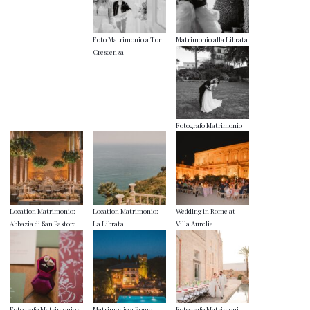
Foto Matrimonio a Tor
Matrimonio alla Librata
Crescenza
Fotografo Matrimonio
Location Matrimonio:
Location Matrimonio:
Wedding in Rome at
Abbazia di San Pastore
La Librata
Villa Aurelia
Fotografo Matrimonio a
Matrimonio a Borgo
Fotografo Matrimoni