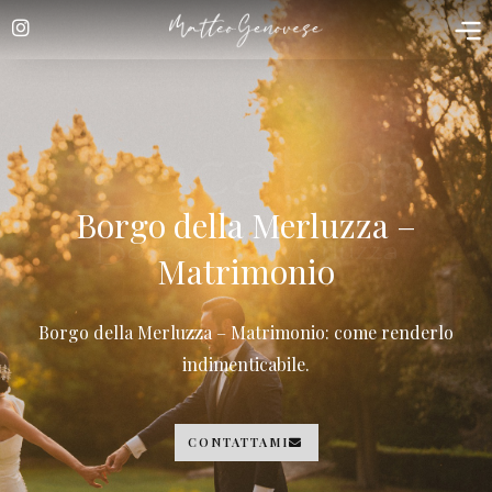
Vai
al
contenuto
Location
Borgo della Merluzza –
Borgo della Merluzza
Matrimonio
Borgo della Merluzza – Matrimonio: come renderlo
indimenticabile
.
CONTATTAMI