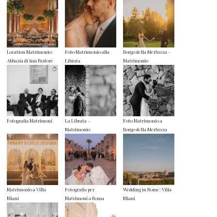
Location Matrimonio:
Foto Matrimonio alla
Borgo della Merluzza –
Abbazia di San Pastore
Librata
Matrimonio
Fotografia Matrimoni
La Librata –
Foto Matrimonio a
Matrimonio
Borgo della Merluzza
Matrimonio a Villa
Fotografia per
Wedding in Rome: Villa
Miani
Matrimoni a Roma
Miani