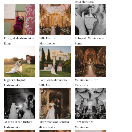
della Merluzza
Fotografo Matrimonio a
Villa Miani –
Fotografo Matrimoni a
Roma
Matrimonio
Roma
Miglior Fotografo
Location Matrimonio:
Matrimonio a Tor
Matrimonio
Villa Miani
Crescenza
Abbazia di San Pastore –
Matrimonio all’Abbazia
Tor Crescenza –
Matrimonio
di San Pastore
Matrimonio