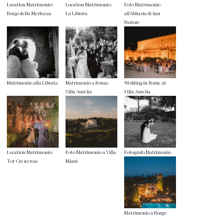
Location Matrimonio:
Location Matrimonio:
Foto Matrimonio
Borgo della Merluzza
La Librata
all’Abbazia di San
Pastore
Matrimonio alla Librata
Matrimonio a Roma:
Wedding in Rome at
Villa Aurelia
Villa Aurelia
Location Matrimonio:
Foto Matrimonio a Villa
Fotografo Matrimonio
Tor Crescenza
Miani
Matrimonio a Borgo