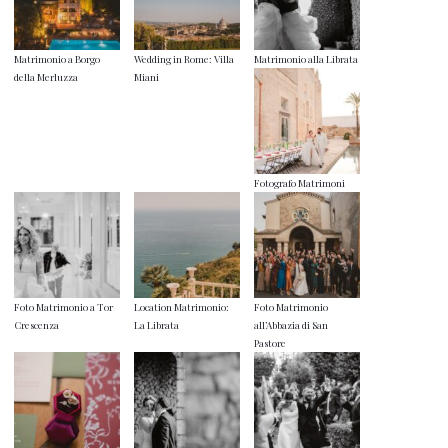
Matrimonio a Borgo
Wedding in Rome: Villa
Matrimonio alla Librata
della Merluzza
Miani
Fotografo Matrimoni
Foto Matrimonio a Tor
Location Matrimonio:
Foto Matrimonio
Crescenza
La Librata
all’Abbazia di San
Pastore