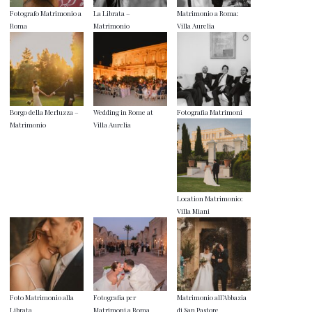
Fotografo Matrimonio a
La Librata –
Matrimonio a Roma:
Roma
Matrimonio
Villa Aurelia
Borgo della Merluzza –
Wedding in Rome at
Fotografia Matrimoni
Matrimonio
Villa Aurelia
Location Matrimonio:
Villa Miani
Foto Matrimonio alla
Fotografia per
Matrimonio all’Abbazia
Librata
Matrimoni a Roma
di San Pastore