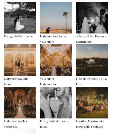
Fotografo Matrimonio
Matrimonio a Roma:
Abbazia di San Pastore –
Villa Miani
Matrimonio
Matrimonio a Villa
Villa Miani –
Foto Matrimonio a Villa
Miani
Matrimonio
Miani
Matrimonio a Tor
Fotografo Matrimoni a
Location Matrimonio:
Crescenza
Roma
Borgo della Merluzza