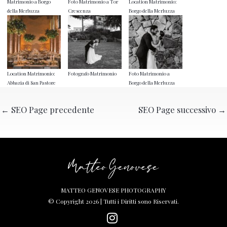
Matrimonio a Borgo
Foto Matrimonio a Tor
Location Matrimonio:
della Merluzza
Crescenza
Borgo della Merluzza
Location Matrimonio:
Fotografo Matrimonio
Foto Matrimonio a
Abbazia di San Pastore
Borgo della Merluzza
←
SEO Page precedente
SEO Page successivo
→
MATTEO GENOVESE PHOTOGRAPHY
© Copyright 2026 | Tutti i Diritti sono Riservati.