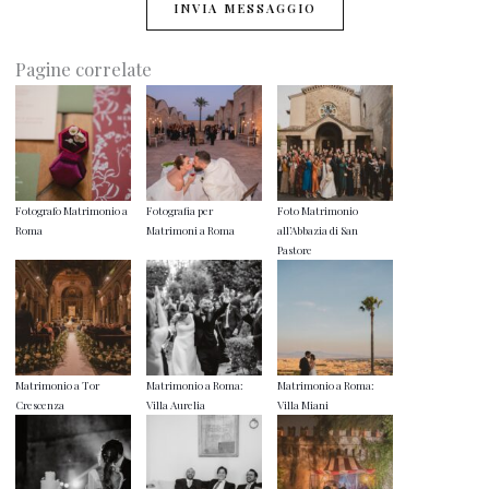
INVIA MESSAGGIO
Pagine correlate
Fotografo Matrimonio a
Fotografia per
Foto Matrimonio
Roma
Matrimoni a Roma
all’Abbazia di San
Pastore
Matrimonio a Tor
Matrimonio a Roma:
Matrimonio a Roma:
Crescenza
Villa Aurelia
Villa Miani