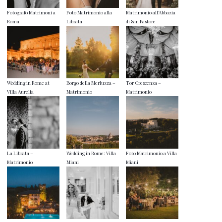
Fotografo Matrimoni a
Foto Matrimonio alla
Matrimonio all’Abbazia
Roma
Librata
di San Pastore
Wedding in Rome at
Borgo della Merluzza –
Tor Crescenza –
Villa Aurelia
Matrimonio
Matrimonio
La Librata –
Wedding in Rome: Villa
Foto Matrimonio a Villa
Matrimonio
Miani
Miani