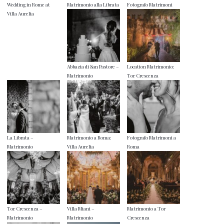
Wedding in Rome at
Matrimonio alla Librata
Fotografo Matrimoni
Villa Aurelia
Abbazia di San Pastore –
Location Matrimonio:
Matrimonio
Tor Crescenza
La Librata –
Matrimonio a Roma:
Fotografo Matrimoni a
Matrimonio
Villa Aurelia
Roma
Tor Crescenza –
Villa Miani –
Matrimonio a Tor
Matrimonio
Matrimonio
Crescenza