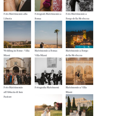
Foto Matrimonio alla
Fotografo Matrimonio a
Foto Matrimonio a
Librata
Roma
Borgo della Merluzza
Wedding in Rome: Villa
Matrimonio a Roma:
Matrimonio a Borgo
Miani
Villa Miani
della Merluzza
Foto Matrimonio
Fotografia Matrimoni
Matrimonio a Villa
all’Abbazia di San
Miani
Pastore