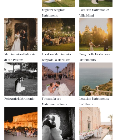
Miglior Fotografo
Location Matrimonio:
Matrimonio
Villa Miani
Matrimonio all’Abbazia
Location Matrimonio:
Borgo della Merluzza –
di San Pastore
Borgo della Merluzza
Matrimonio
Fotografo Matrimonio
Fotografia per
Location Matrimonio:
Matrimoni a Roma
La Librata