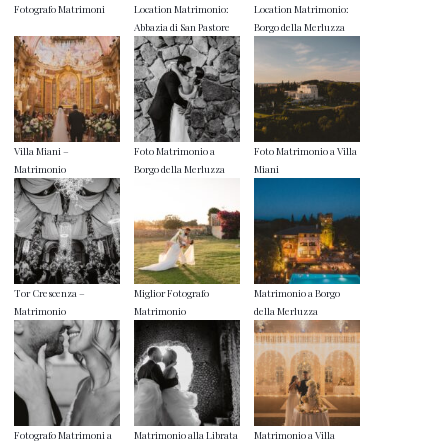
Fotografo Matrimoni
Location Matrimonio:
Location Matrimonio:
Abbazia di San Pastore
Borgo della Merluzza
Villa Miani –
Foto Matrimonio a
Foto Matrimonio a Villa
Matrimonio
Borgo della Merluzza
Miani
Tor Crescenza –
Miglior Fotografo
Matrimonio a Borgo
Matrimonio
Matrimonio
della Merluzza
Fotografo Matrimoni a
Matrimonio alla Librata
Matrimonio a Villa