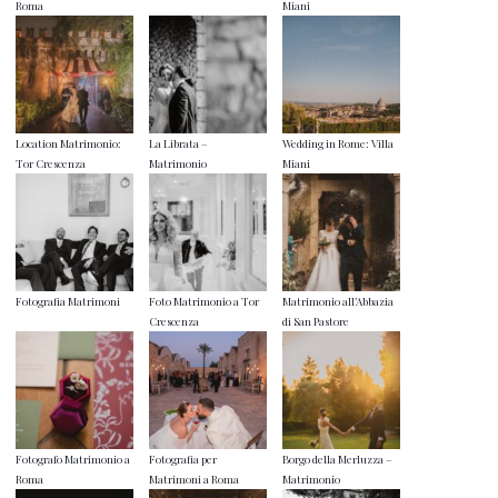
Roma
Miani
Location Matrimonio:
La Librata –
Wedding in Rome: Villa
Tor Crescenza
Matrimonio
Miani
Fotografia Matrimoni
Foto Matrimonio a Tor
Matrimonio all’Abbazia
Crescenza
di San Pastore
Fotografo Matrimonio a
Fotografia per
Borgo della Merluzza –
Roma
Matrimoni a Roma
Matrimonio