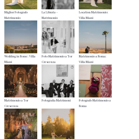
Miglior Fotografo
La Librata –
Location Matrimonio:
Matrimonio
Matrimonio
Villa Miani
Wedding in Rome: Villa
Foto Matrimonio a Tor
Matrimonio a Roma:
Miani
Crescenza
Villa Miani
Matrimonio a Tor
Fotografia Matrimoni
Fotografo Matrimonio a
Crescenza
Roma