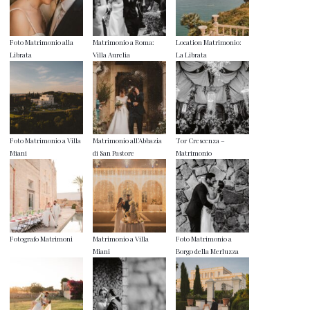
Foto Matrimonio alla
Matrimonio a Roma:
Location Matrimonio:
Librata
Villa Aurelia
La Librata
Foto Matrimonio a Villa
Matrimonio all’Abbazia
Tor Crescenza –
Miani
di San Pastore
Matrimonio
Fotografo Matrimoni
Matrimonio a Villa
Foto Matrimonio a
Miani
Borgo della Merluzza