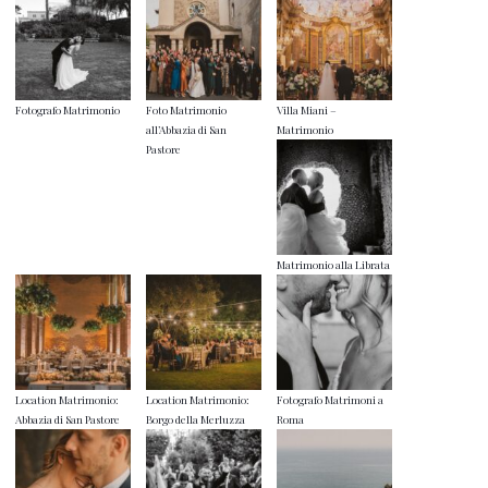
Fotografo Matrimonio
Foto Matrimonio
Villa Miani –
all’Abbazia di San
Matrimonio
Pastore
Matrimonio alla Librata
Location Matrimonio:
Location Matrimonio:
Fotografo Matrimoni a
Abbazia di San Pastore
Borgo della Merluzza
Roma